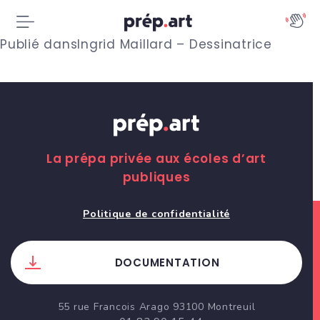
N
Publié dans
Ingrid Maillard – Dessinatrice
a
v
i
g
La prépa privée aux écoles d’art
publiques
a
t
Politique de confidentialité
i
DOCUMENTATION
o
n
55 rue Francois Arago 93100 Montreuil