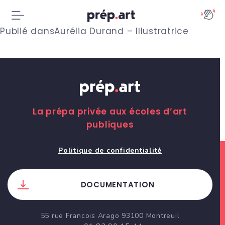
N
Publié dans
Aurélia Durand – Illustratrice
a
v
i
g
La prépa privée aux écoles d’art
publiques
a
t
Politique de confidentialité
i
DOCUMENTATION
o
n
55 rue Francois Arago 93100 Montreuil