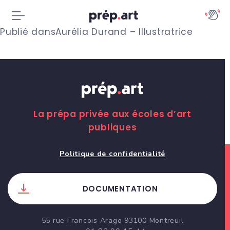
N
Publié dans
Aurélia Durand – Illustratrice
a
v
i
g
La prépa privée aux écoles d’art
publiques
a
t
Politique de confidentialité
i
DOCUMENTATION
o
n
55 rue Francois Arago 93100 Montreuil