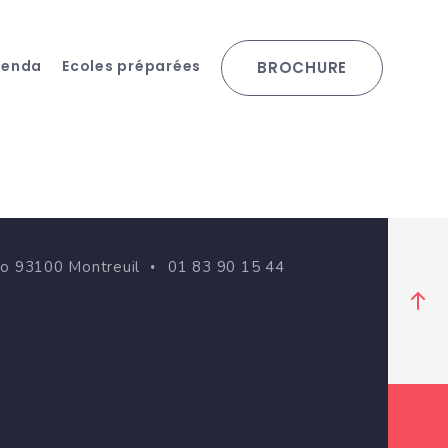
genda
Ecoles préparées
BROCHURE
go 93100 Montreuil
01 83 90 15 44