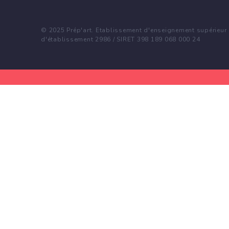
© 2025 Prép'art. Etablissement d'enseignement supérieur p
d'établissement 2986 / SIRET 398 189 068 000 24