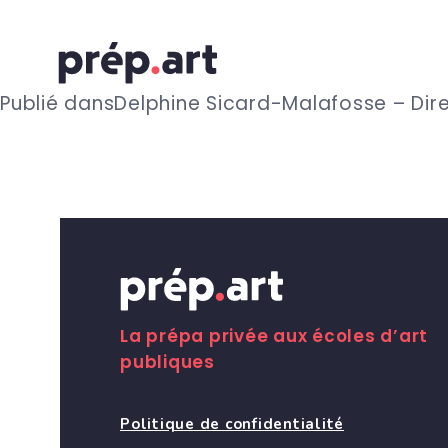
N
Publié dans
Delphine Sicard-Malafosse – Dire
a
v
i
g
La prépa privée aux écoles d’art
publiques
a
Politique de confidentialité