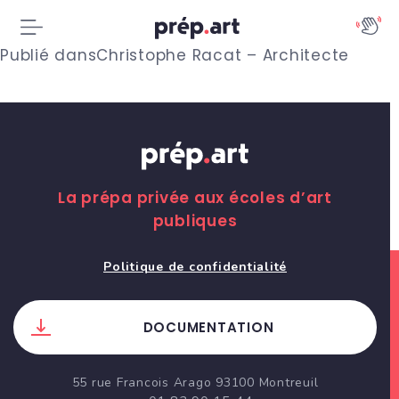
N
Publié dans
Christophe Racat – Architecte
a
v
i
g
La prépa privée aux écoles d’art
publiques
a
t
Politique de confidentialité
i
DOCUMENTATION
o
n
55 rue Francois Arago 93100 Montreuil