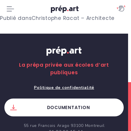
N
Publié dans
Christophe Racat – Architecte
a
v
i
g
La prépa privée aux écoles d’art
publiques
a
t
Politique de confidentialité
i
DOCUMENTATION
o
n
55 rue Francois Arago 93100 Montreuil