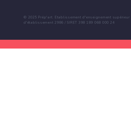
© 2025 Prép'art. Etablissement d'enseignement supérieur p
d'établissement 2986 / SIRET 398 189 068 000 24