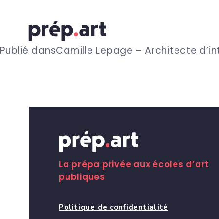
N
Publié dans
Camille Lepage – Architecte d’in
a
v
i
g
La prépa privée aux écoles d’art
publiques
a
Politique de confidentialité