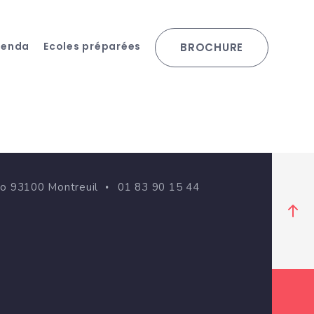
genda
Ecoles préparées
BROCHURE
go 93100 Montreuil
01 83 90 15 44