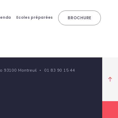
genda
Ecoles préparées
BROCHURE
go 93100 Montreuil
01 83 90 15 44