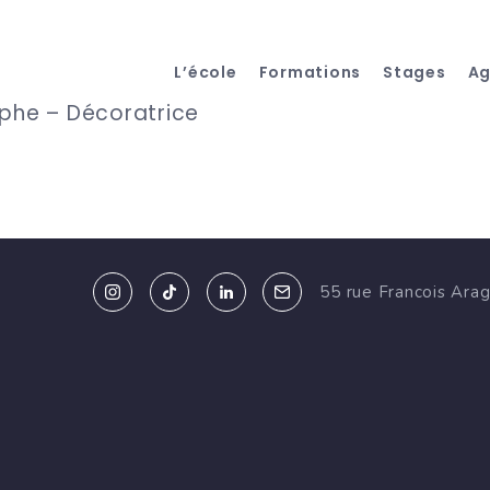
L’école
Formations
Stages
A
aphe – Décoratrice
55 rue Francois Ara