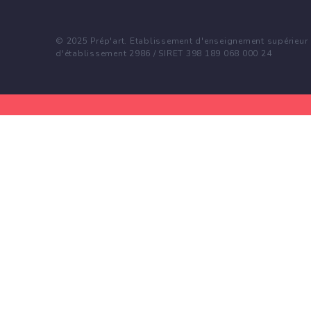
© 2025 Prép'art. Etablissement d'enseignement supérieur p
d'établissement 2986 / SIRET 398 189 068 000 24