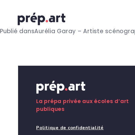
N
Publié dans
Aurélia Garay – Artiste scénogr
a
v
i
g
La prépa privée aux écoles d’art
publiques
a
Politique de confidentialité