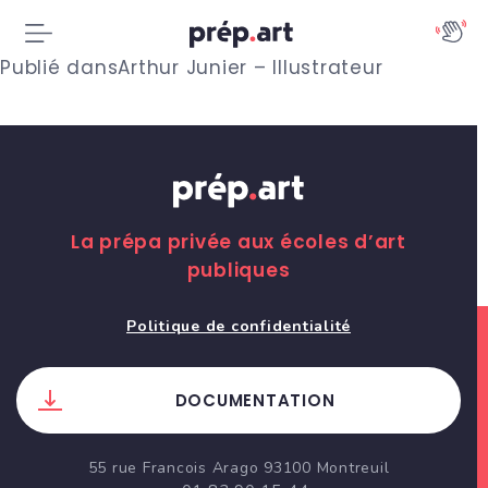
N
Publié dans
Arthur Junier – Illustrateur
a
v
i
g
La prépa privée aux écoles d’art
publiques
a
t
Politique de confidentialité
i
DOCUMENTATION
o
n
55 rue Francois Arago 93100 Montreuil