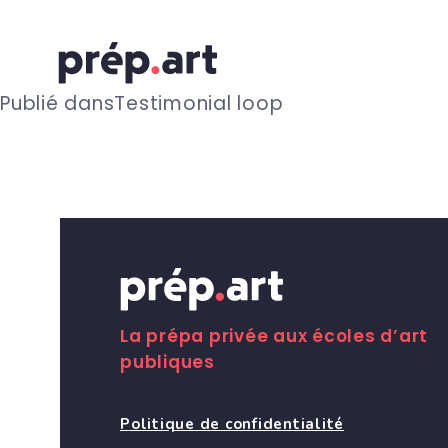
N
Publié dans
Testimonial loop
a
v
i
g
La prépa privée aux écoles d’art
publiques
a
Politique de confidentialité