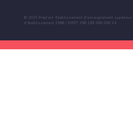
© 2025 Prép'art. Etablissement d'enseignement supérieur p
d'établissement 2986 / SIRET 398 189 068 000 24