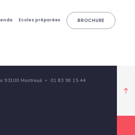
genda
Ecoles préparées
BROCHURE
go 93100 Montreuil
01 83 90 15 44