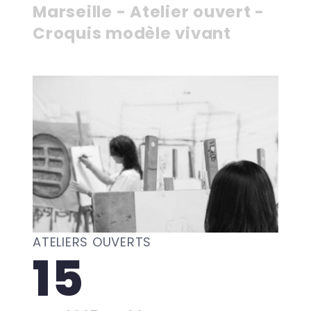
Marseille - Atelier ouvert -
Croquis modèle vivant
ATELIERS OUVERTS
15