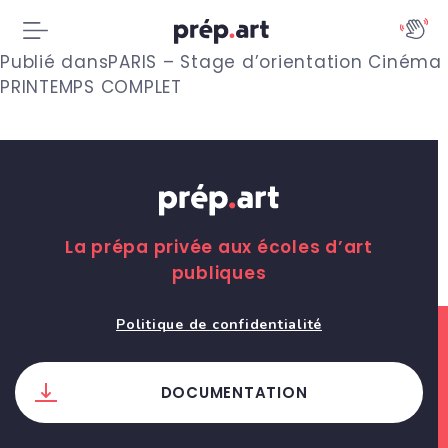
N
Publié dans
PARIS – Stage d’orientation Cinéma
PRINTEMPS COMPLET
a
v
i
g
La prépa privée aux écoles d’art
a
publiques
t
Politique de confidentialité
i
o
DOCUMENTATION
n