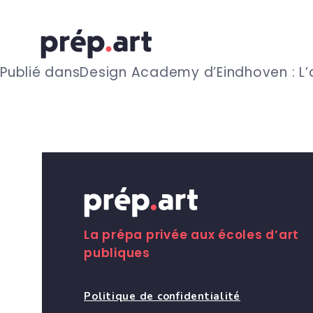
N
Publié dans
Design Academy d’Eindhoven : L’
a
v
i
g
La prépa privée aux écoles d’art
publiques
a
Politique de confidentialité