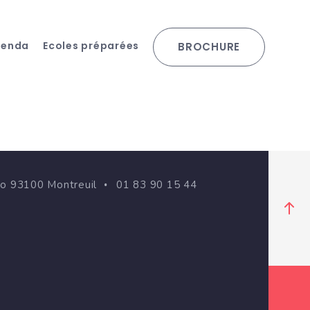
genda
Ecoles préparées
BROCHURE
go 93100 Montreuil
01 83 90 15 44