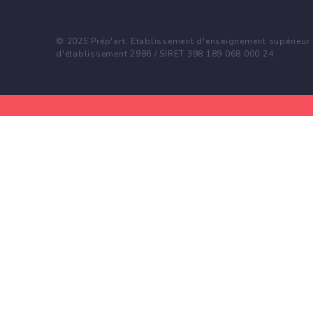
© 2025 Prép'art. Etablissement d'enseignement supérieur p
d'établissement 2986 / SIRET 398 189 068 000 24