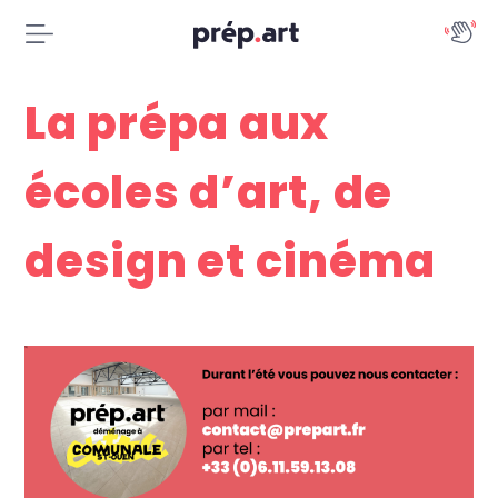
La prépa aux
écoles d’art, de
design et cinéma